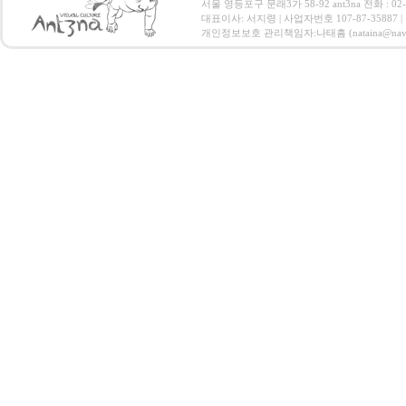
서울 영등포구 문래3가 58-92 ant3na 전화 : 02-20
대표이사: 서지령 | 사업자번호 107-87-35887
개인정보보호 관리책임자:나태흠 (nataina@naver.com)