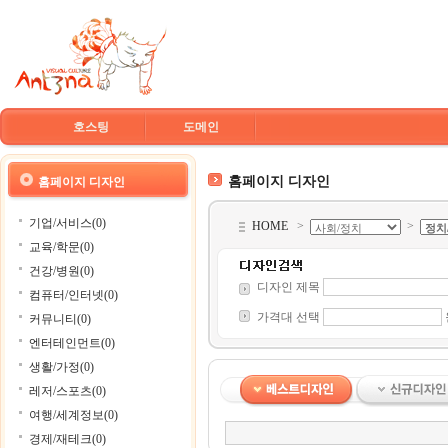
호스팅
도메인
홈페이지 디자인
홈페이지 디자인
기업/서비스(0)
HOME
>
>
교육/학문(0)
건강/병원(0)
디자인 제목
컴퓨터/인터넷(0)
가격대 선택
커뮤니티(0)
엔터테인먼트(0)
생활/가정(0)
레저/스포츠(0)
여행/세계정보(0)
경제/재테크(0)