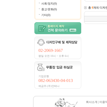
사회/정치(0)
총
0
개의 디자
종교/문화(0)
기타(0)
02-2069-1667
평일 오전 10시 ~ 오후 6시
기업은행
082-063430-04-013
예금주:(주)안테나
회사소개
|
이용