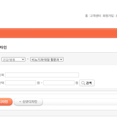
디자인
>
>
제목
선택
원 ~
원