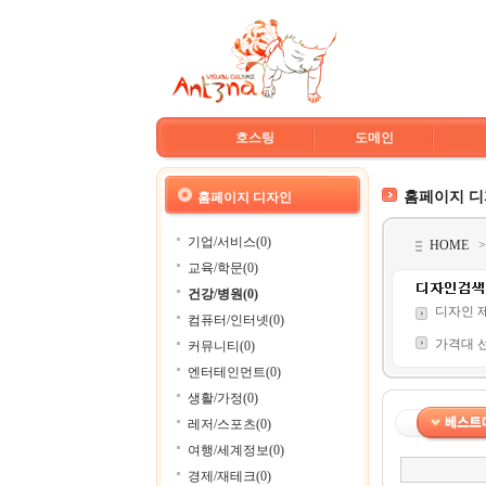
호스팅
도메인
홈페이지 
홈페이지 디자인
기업/서비스(0)
HOME
교육/학문(0)
건강/병원(0)
디자인 
컴퓨터/인터넷(0)
가격대 
커뮤니티(0)
엔터테인먼트(0)
생활/가정(0)
레저/스포츠(0)
여행/세계정보(0)
경제/재테크(0)