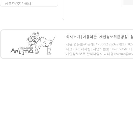
예금주:(주)안테나
회사소개
|
이용약관
|
개인정보취급방침
|
서울 영등포구 문래3가 58-92 ant3na 전화 : 02-20
대표이사: 서지령 | 사업자번호 107-87-35887
개인정보보호 관리책임자:나태흠 (nataina@naver.com)