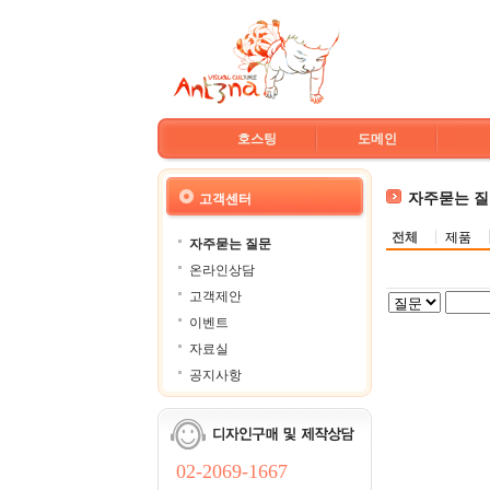
호스팅
도메인
자주묻는 
고객센터
전체
제품
자주묻는 질문
온라인상담
고객제안
이벤트
자료실
공지사항
02-2069-1667